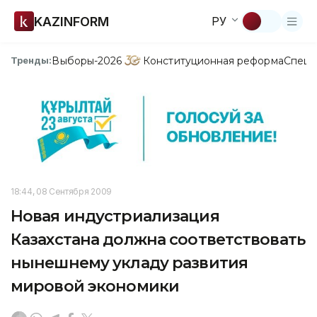
KAZINFORM
РУ
Выборы-2026
Конституционная реформа
Спецп
Тренды:
18:44, 08 Сентября 2009
Новая индустриализация
Казахстана должна соответствовать
нынешнему укладу развития
мировой экономики