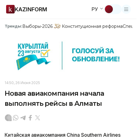
KAZINFORM
РУ
Выборы-2026
Конституционная реформа
Спецп
Тренды:
14:50, 26 Июня 2025
Новая авиакомпания начала
выполнять рейсы в Алматы
Китайская авиакомпания China Southern Airlines