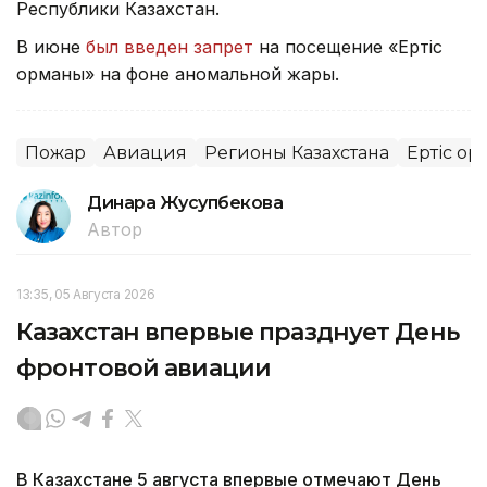
Республики Казахстан.
В июне
был введен запрет
на посещение «Ертіс
орманы» на фоне аномальной жары.
Пожар
Авиация
Регионы Казахстана
Ертіс о
Динара Жусупбекова
Автор
13:35, 05 Августа 2026
Казахстан впервые празднует День
фронтовой авиации
В Казахстане 5 августа впервые отмечают День