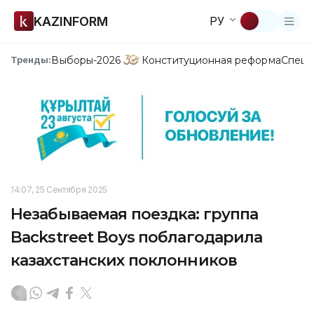
KAZINFORM
РУ
Выборы-2026
Конституционная реформа
Спецп
Тренды:
14:07, 25 Сентября 2025
Незабываемая поездка: группа
Backstreet Boys поблагодарила
казахстанских поклонников