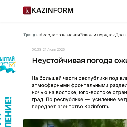
KAZINFORM
Акорда
Назначения
Закон и порядок
Дось
Тренды:
00:38, 21 Июня 2025
Неустойчивая погода ожи
На большей части республики под вл
атмосферными фронтальными раздела
ночью на востоке, юго-востоке стр
град. По республике — усиление вет
передает агентство Kazinform.