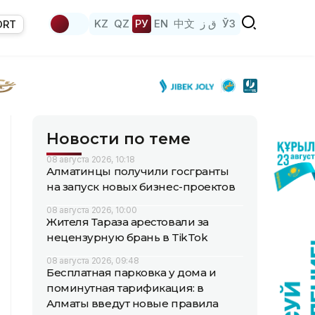
KZ
QZ
РУ
EN
中文
ق ز
ЎЗ
ORT
Новости по теме
08 августа 2026, 10:18
Алматинцы получили госгранты
на запуск новых бизнес-проектов
08 августа 2026, 10:00
Жителя Тараза арестовали за
нецензурную брань в TikTok
08 августа 2026, 09:48
Бесплатная парковка у дома и
поминутная тарификация: в
Алматы введут новые правила