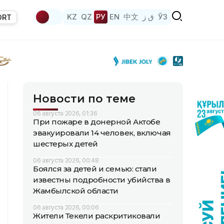
KZ
QZ
РУ
EN
中文
ق ز
ЎЗ
ORT
Новости по теме
06 августа 2026, 01:36
При пожаре в донерной Актобе
эвакуировали 14 человек, включая
шестерых детей
06 августа 2026, 00:48
Боялся за детей и семью: стали
известны подробности убийства в
Жамбылской области
06 августа 2026, 00:06
Жители Текели раскритиковали