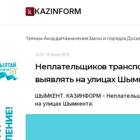
KAZINFORM
Акорда
Назначения
Закон и порядок
Дось
Тренды:
22:10, 14 Июля 2015
Неплательщиков транспо
выявлять на улицах Шым
ШЫМКЕНТ. КАЗИНФОРМ - Неплательщи
на улицах Шымкента.