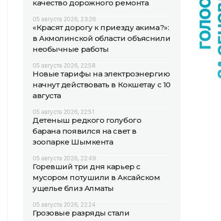
качество дорожного ремонта
05 августа 2026, 23:26
«Красят дорогу к приезду акима?»:
в Акмолинской области объяснили
необычные работы
05 августа 2026, 22:58
Новые тарифы на электроэнергию
начнут действовать в Кокшетау с 10
августа
05 августа 2026, 22:51
Детеныш редкого голубого
барана появился на свет в
зоопарке Шымкента
05 августа 2026, 22:49
Горевший три дня карьер с
мусором потушили в Аксайском
ущелье близ Алматы
05 августа 2026, 22:24
Грозовые разряды стали