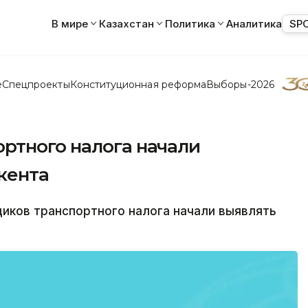
В мире
Казахстан
Политика
Аналитика
SP
е
Спецпроекты
Конституционная реформа
Выборы-2026
ртного налога начали
кента
ков транспортного налога начали выявлять