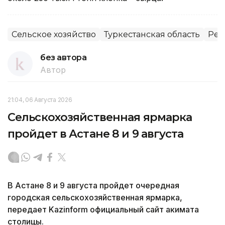
Сельское хозяйство
Туркестанская область
Рег
без автора
Автор
21:04, 06 Августа 2026
Сельскохозяйственная ярмарка
пройдет в Астане 8 и 9 августа
В Астане 8 и 9 августа пройдет очередная
городская сельскохозяйственная ярмарка,
передает Kazinform официальный сайт акимата
столицы.