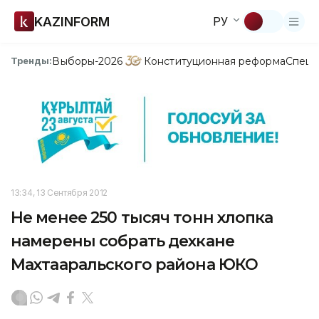
KAZINFORM
РУ
Выборы-2026
Конституционная реформа
Спецп
Тренды:
13:34, 13 Сентября 2012
Не менее 250 тысяч тонн хлопка
намерены собрать дехкане
Махтааральского района ЮКО