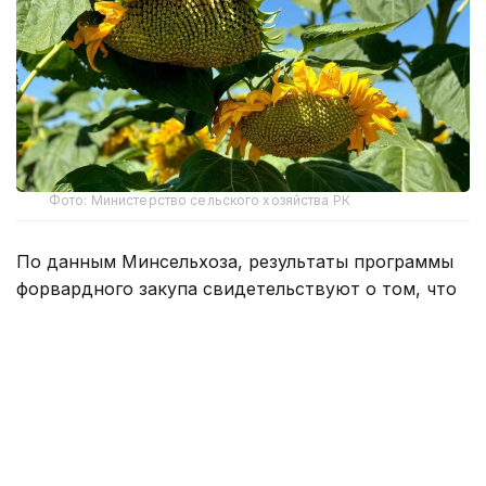
Фото: Министерство сельского хозяйства РК
По данным Минсельхоза, результаты программы
форвардного закупа свидетельствуют о том, что
казахстанские фермеры активнее
диверсифицируют структуру посевов, увеличивая
производство культур с высокой добавленной
стоимостью.
По сравнению с прошлым сельскохозяйственным
сезоном объем финансирования масличных