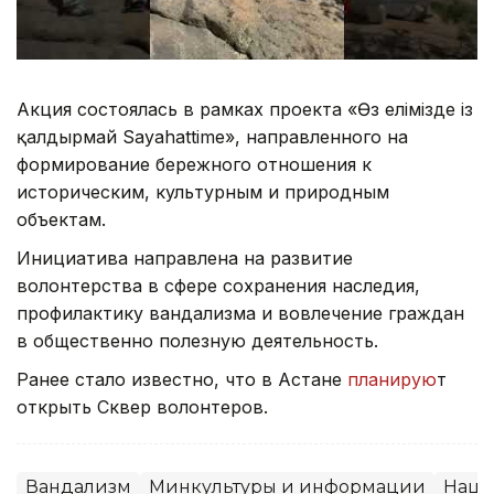
Акция состоялась в рамках проекта «Өз елімізде із
қалдырмай Sayahattime», направленного на
формирование бережного отношения к
историческим, культурным и природным
объектам.
Инициатива направлена на развитие
волонтерства в сфере сохранения наследия,
профилактику вандализма и вовлечение граждан
в общественно полезную деятельность.
Ранее стало известно, что в Астане
планирую
т
открыть Сквер волонтеров.
Вандализм
Минкультуры и информации
Наци