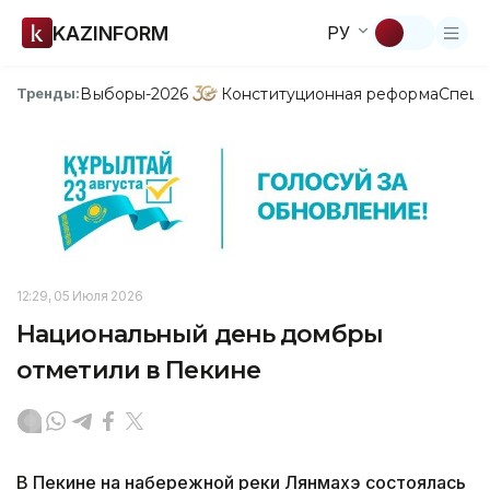
KAZINFORM
РУ
Выборы-2026
Конституционная реформа
Спецп
Тренды:
12:29, 05 Июля 2026
Национальный день домбры
отметили в Пекине
В Пекине на набережной реки Лянмахэ состоялась