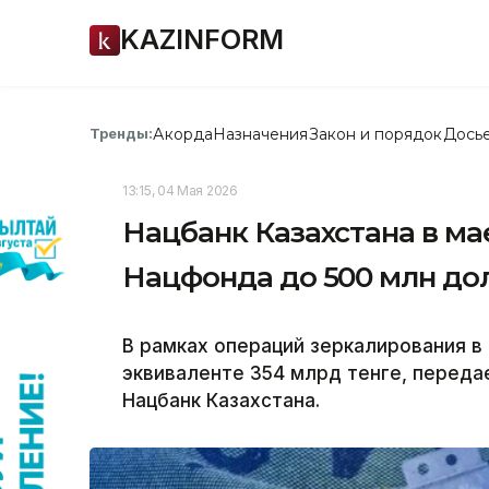
KAZINFORM
Акорда
Назначения
Закон и порядок
Дось
Тренды:
13:15, 04 Мая 2026
Нацбанк Казахстана в ма
Нацфонда до 500 млн до
В рамках операций зеркалирования в
эквиваленте 354 млрд тенге, передае
Нацбанк Казахстана.