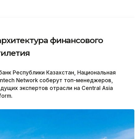
архитектура финансового
тилетия
банк Республики Казахстан, Национальная
intech Network соберут топ-менеджеров,
дущих экспертов отрасли на Central Asia
form.