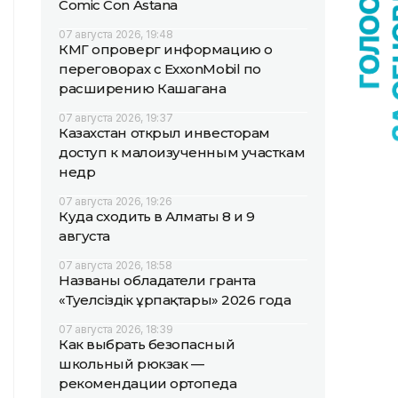
Comic Con Astana
07 августа 2026, 19:48
КМГ опроверг информацию о
переговорах с ExxonMobil по
расширению Кашагана
07 августа 2026, 19:37
Казахстан открыл инвесторам
доступ к малоизученным участкам
недр
07 августа 2026, 19:26
Куда сходить в Алматы 8 и 9
августа
07 августа 2026, 18:58
Названы обладатели гранта
«Тәуелсіздік ұрпақтары» 2026 года
07 августа 2026, 18:39
Как выбрать безопасный
школьный рюкзак —
рекомендации ортопеда