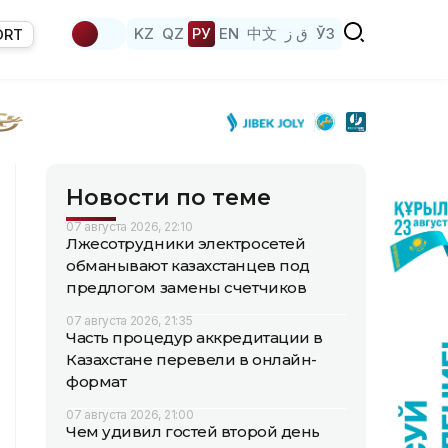
KZ
QZ
РУ
EN
中文
ق ز
ЎЗ
ORT
Новости по теме
07 августа 2026, 22:10
Лжесотрудники электросетей
обманывают казахстанцев под
предлогом замены счетчиков
07 августа 2026, 21:35
Часть процедур аккредитации в
Казахстане перевели в онлайн-
формат
07 августа 2026, 21:00
Чем удивил гостей второй день