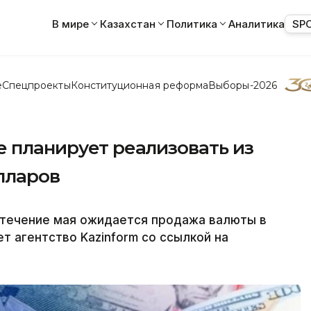
В мире
Казахстан
Политика
Аналитика
SP
е
Спецпроекты
Конституционная реформа
Выборы-2026
е планирует реализовать из
лларов
 течение мая ожидается продажа валюты в
т агентство Kazinform со ссылкой на