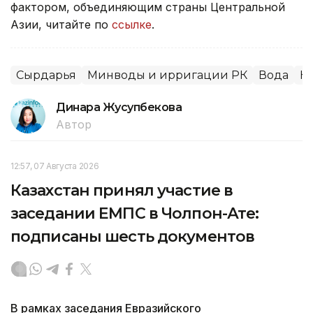
фактором, объединяющим страны Центральной
Азии, читайте по
ссылке
.
Сырдарья
Минводы и ирригации РК
Вода
Н
Динара Жусупбекова
Автор
12:57, 07 Августа 2026
Казахстан принял участие в
заседании ЕМПС в Чолпон-Ате:
подписаны шесть документов
В рамках заседания Евразийского