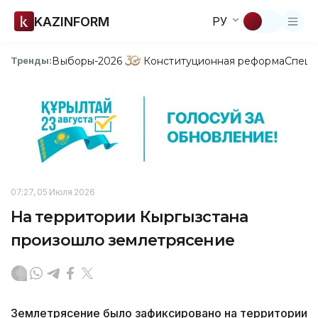
KAZINFORM
РУ
Выборы-2026
Конституционная реформа
Спецп
Тренды:
07:27, 05 Июля 2026
На территории Кыргызстана
произошло землетрясение
Землетрясение было зафиксировано на территории