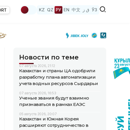
KZ
QZ
РУ
EN
中文
ق ز
ЎЗ
ORT
Новости по теме
07 августа 2026, 21:12
Казахстан и страны ЦА одобрили
разработку плана автоматизации
учета водных ресурсов Сырдарьи
07 августа 2026, 16:53
Ученые звания будут взаимно
признаваться в рамках ЕАЭС
05 августа 2026, 20:07
Казахстан и Южная Корея
расширяют сотрудничество в