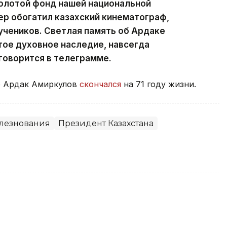
золотой фонд нашей национальной
р обогатил казахский кинематограф,
учеников. Светлая память об Ардаке
ое духовное наследие, навсегда
 говорится в телеграмме.
р Ардак Амиркулов
скончался
на 71 году жизни.
лезнования
Президент Казахстана