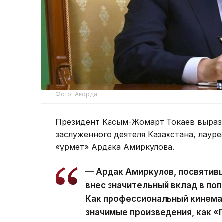
Фото: Акорда
Президент Касым-Жомарт Токаев вырази
заслуженного деятеля Казахстана, лаур
«Құрмет» Ардака Амиркулова.
— Ардак Амиркулов, посвятивш
внес значительный вклад в по
Как профессиональный кинема
значимые произведения, как «