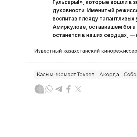
Гульсары!», которые вошли в 
духовности. Именитый режиссе
воспитав плеяду талантливых 
Амиркулове, оставившем богат
останется в наших сердцах, —
Известный казахстанский кинорежиссе
Касым-Жомарт Токаев
Акорда
Собо
Динара Жусупбекова
Автор