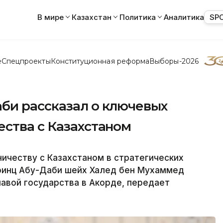
В мире
Казахстан
Политика
Аналитика
SP
е
Спецпроекты
Конституционная реформа
Выборы-2026
би рассказал о ключевых
ества с Казахстаном
ичеству с Казахстаном в стратегических
принц Абу-Даби шейх Халед бен Мухаммед
лавой государства в Акорде, передает