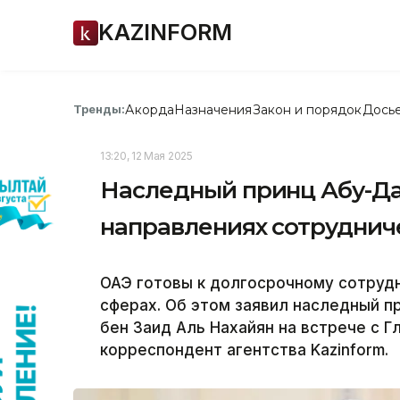
KAZINFORM
Акорда
Назначения
Закон и порядок
Дось
Тренды:
13:20, 12 Мая 2025
Наследный принц Абу-Да
направлениях сотруднич
ОАЭ готовы к долгосрочному сотрудн
сферах. Об этом заявил наследный 
бен Заид Аль Нахайян на встрече с Г
корреспондент агентства Kazinform.