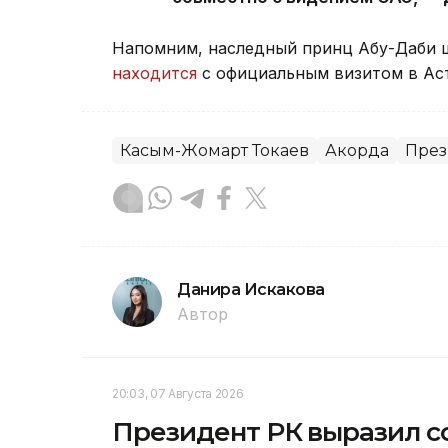
Напомним, наследный принц Абу-Даби ш
находится
с официальным визитом в Аст
Касым-Жомарт Токаев
Акорда
През
Данира Искакова
Автор
20:03, 07 Августа 2026
Президент РК выразил со