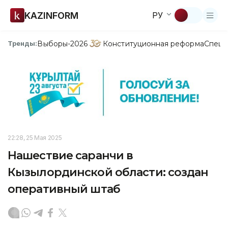
KAZINFORM
РУ
Выборы-2026
Конституционная реформа
Спецп
Тренды:
22:28, 25 Мая 2025
Нашествие саранчи в
Кызылординской области: создан
оперативный штаб