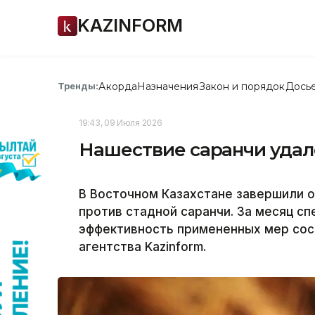
KAZINFORM
Акорда
Назначения
Закон и порядок
Дось
Тренды:
19:43, 09 Июля 2026
Нашествие саранчи удал
В Восточном Казахстане завершили о
против стадной саранчи. За месяц сп
эффективность примененных мер сос
агентства Kazinform.