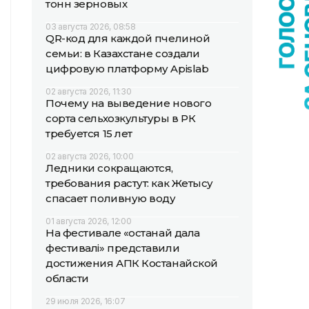
тонн зерновых
03 августа 2026, 08:58
QR-код для каждой пчелиной
семьи: в Казахстане создали
цифровую платформу Apislab
02 августа 2026, 11:30
Почему на выведение нового
сорта сельхозкультуры в РК
требуется 15 лет
02 августа 2026, 10:00
Ледники сокращаются,
требования растут: как Жетысу
спасает поливную воду
01 августа 2026, 12:00
На фестивале «Қостанай дала
фестивалі» представили
достижения АПК Костанайской
области
29 июля 2026, 16:07