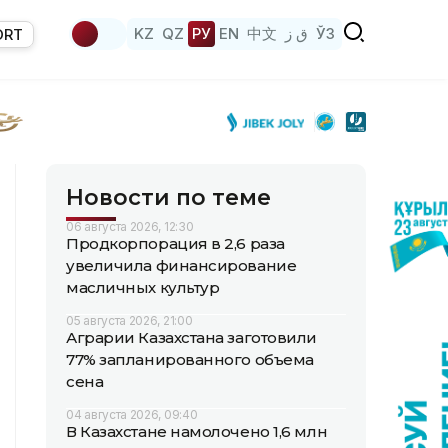
KZ
QZ
РУ
EN
中文
ق ز
ЎЗ
ORT
Новости по теме
06 августа 2026, 12:30
Продкорпорация в 2,6 раза
увеличила финансирование
масличных культур
05 августа 2026, 21:00
Аграрии Казахстана заготовили
77% запланированного объема
сена
04 августа 2026, 09:40
В Казахстане намолочено 1,6 млн