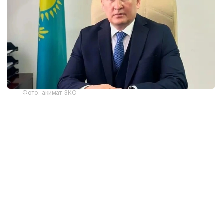
Фото: акимат ЗКО
Ранее распоряжением акима Западно-
Казахстанской области Наримана Торегалиева
от 3 июня 2026 года Мадияр Утешев был
отстранен от исполнения служебных
обязанностей сроком на один месяц.
Как сообщила на брифинге в Региональной службе
коммуникаций исполняющая обязанности
руководителя управления здравоохранения ЗКО