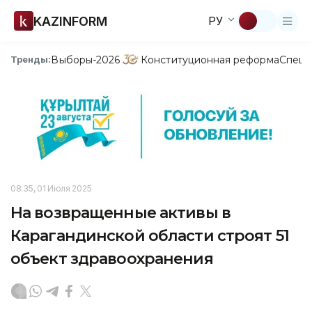
KAZINFORM
РУ
Выборы-2026
Конституционная реформа
Спецп
Тренды:
08:35, 01 Июля 2025
На возвращенные активы в
Карагандинской области строят 51
объект здравоохранения