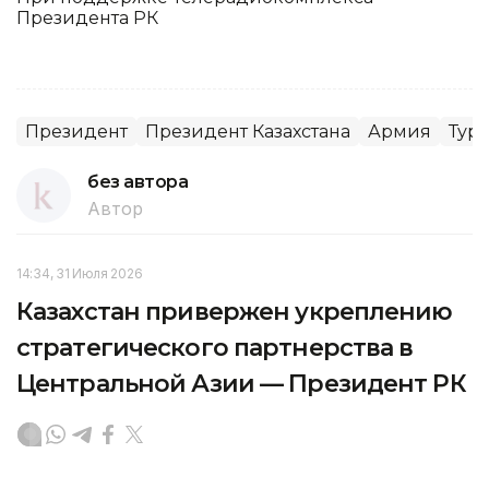
Президента РК
Президент
Президент Казахстана
Армия
Турк
без автора
Автор
14:34, 31 Июля 2026
Казахстан привержен укреплению
стратегического партнерства в
Центральной Азии — Президент РК