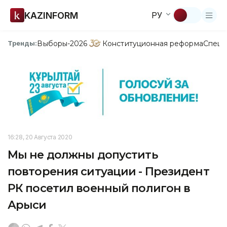
KAZINFORM
РУ
Выборы-2026
Конституционная реформа
Спецп
Тренды:
16:28, 20 Августа 2020
Мы не должны допустить
повторения ситуации - Президент
РК посетил военный полигон в
Арыси