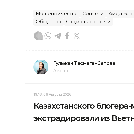
Мошенничество
Соцсети
Аида Бал
Общество
Социальные сети
Гульжан Тасмаганбетова
Автор
18:16, 06 Августа 2026
Казахстанского блогера
экстрадировали из Вьет