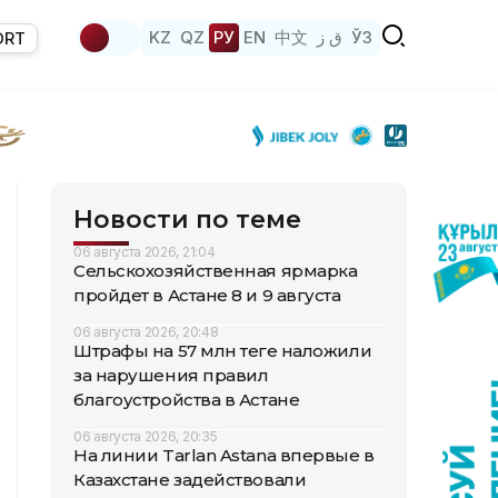
KZ
QZ
РУ
EN
中文
ق ز
ЎЗ
ORT
Новости по теме
06 августа 2026, 21:04
Сельскохозяйственная ярмарка
пройдет в Астане 8 и 9 августа
06 августа 2026, 20:48
Штрафы на 57 млн теңге наложили
за нарушения правил
благоустройства в Астане
06 августа 2026, 20:35
На линии Tarlan Astana впервые в
Казахстане задействовали