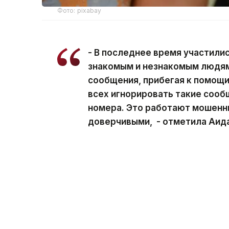
Фото: pixabay
- В последнее время участилис
знакомым и незнакомым людям
сообщения, прибегая к помощи
всех игнорировать такие сооб
номера. Это работают мошенни
доверчивыми, - отметила Аида