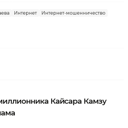
аева
Интернет
Интернет-мошенничество
-миллионника Кайсара Камзу
нама