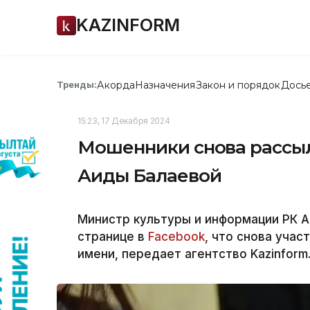
KAZINFORM
Акорда
Назначения
Закон и порядок
Дось
Тренды:
15:23, 17 Декабря 2024
Мошенники снова рассы
Аиды Балаевой
Министр культуры и информации РК А
странице в
Facebook
, что снова учас
имени, передает агентство Kazinform