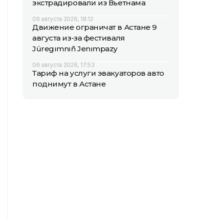
экстрадировали из Вьетнама
06 августа 2026, 18:12
Движение ограничат в Астане 9
августа из-за фестиваля
Jüregımnıñ Jenımpazy
06 августа 2026, 17:53
Тариф на услуги эвакуаторов авто
поднимут в Астане