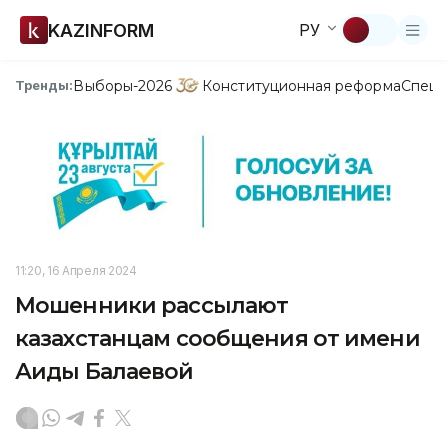
KAZINFORM
РУ
Выборы-2026
Конституционная реформа
Спецп
Тренды:
11:20, 16 Апреля 2024
Мошенники рассылают
казахстанцам сообщения от имени
Аиды Балаевой