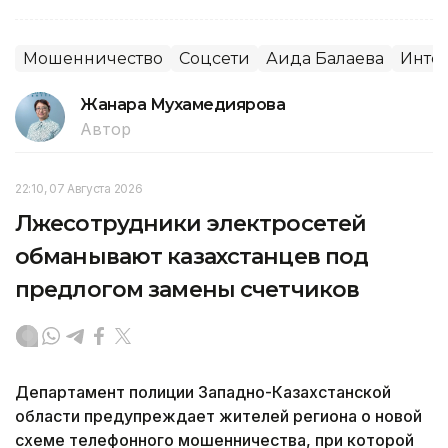
Мошенничество
Соцсети
Аида Балаева
Инте
Жанара Мухамедиярова
Автор
22:10, 07 Августа 2026
Лжесотрудники электросетей
обманывают казахстанцев под
предлогом замены счетчиков
Департамент полиции Западно-Казахстанской
области предупреждает жителей региона о новой
схеме телефонного мошенничества, при которой