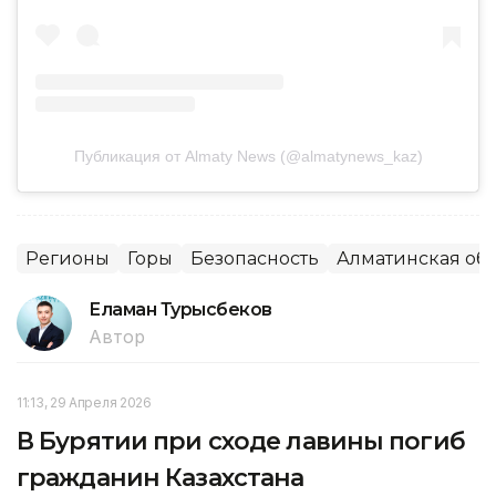
Публикация от Almaty News (@almatynews_kaz)
Регионы
Горы
Безопасность
Алматинская обл
Еламан Турысбеков
Автор
11:13, 29 Апреля 2026
В Бурятии при сходе лавины погиб
гражданин Казахстана