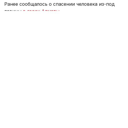
Ранее сообщалось о спасении человека из-под
лавины
в горах Алматы
.
Лавина
Мировые новости
ЧП
Россия
Бекбау Тайманов
Автор
00:39, 07 Апреля 2026
Четыре региона Казахстана под
угрозой паводков и лавин
Потепление и дожди несут угрозу подтоплений и
лавин в регионах Казахстана, передает Kazinform