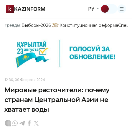
KAZINFORM
РУ
Выборы-2026
Конституционная реформа
Спецп
Тренды:
12:30, 09 Февраля 2024
Мировые расточители: почему
странам Центральной Азии не
хватает воды