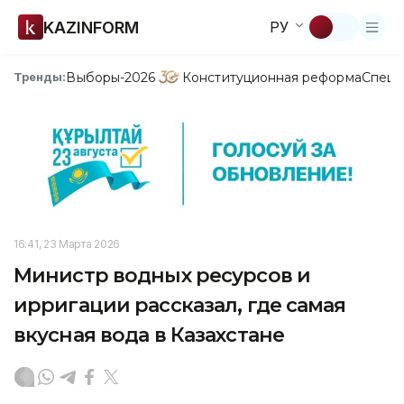
KAZINFORM
РУ
Выборы-2026
Конституционная реформа
Спецп
Тренды:
16:41, 23 Марта 2026
Министр водных ресурсов и
ирригации рассказал, где самая
вкусная вода в Казахстане