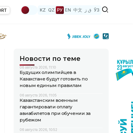
KZ
QZ
РУ
EN
中文
ق ز
ЎЗ
ORT
Новости по теме
06 августа 2026, 11:10
Будущих олимпийцев в
Казахстане будут готовить по
новым единым правилам
06 августа 2026, 11:05
Казахстанским военным
гарантировали оплату
авиабилетов при обучении за
рубежом
06 августа 2026, 10:52