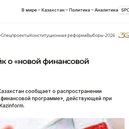
В мире
Казахстан
Политика
Аналитика
SP
е
Спецпроекты
Конституционная реформа
Выборы-2026
к о «новой финансовой
Казахстан сообщает о распространении
 финансовой программе», действующей при
azinform.