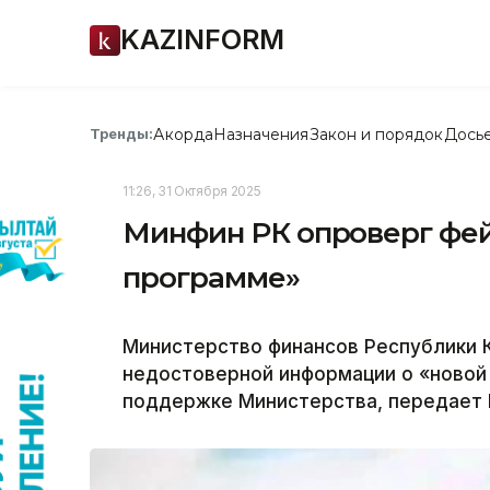
KAZINFORM
Акорда
Назначения
Закон и порядок
Дось
Тренды:
11:26, 31 Октября 2025
Минфин РК опроверг фей
программе»
Министерство финансов Республики 
недостоверной информации о «новой
поддержке Министерства, передает K