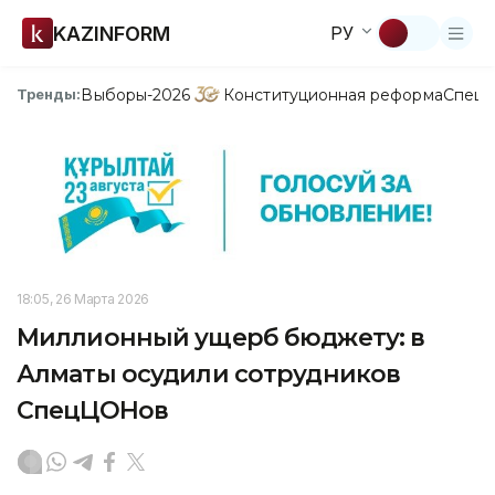
KAZINFORM
РУ
Выборы-2026
Конституционная реформа
Спецп
Тренды:
18:05, 26 Марта 2026
Миллионный ущерб бюджету: в
Алматы осудили сотрудников
СпецЦОНов