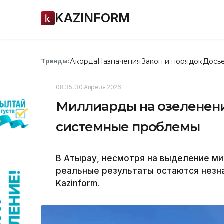
KAZINFORM
Акорда
Назначения
Закон и порядок
Дось
Тренды:
08:35, 30 Апреля 2026
Миллиарды на озеленени
системные проблемы
В Атырау, несмотря на выделение ми
реальные результаты остаются незн
Kazinform.