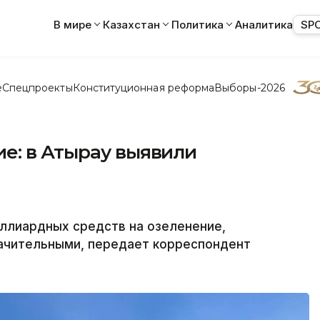
В мире
Казахстан
Политика
Аналитика
SP
е
Спецпроекты
Конституционная реформа
Выборы-2026
е: в Атырау выявили
ллиардных средств на озеленение,
ачительными, передает корреспондент