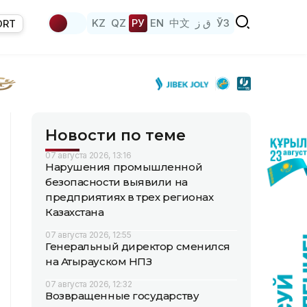
KZ
QZ
РУ
EN
中文
ق ز
ЎЗ
ORT
Новости по теме
07 августа 2026, 13:16
Нарушения промышленной
безопасности выявили на
предприятиях в трех регионах
Казахстана
07 августа 2026, 12:55
Генеральный директор сменился
на Атырауском НПЗ
07 августа 2026, 12:32
Возвращенные государству