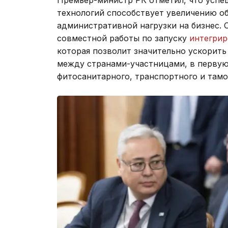
Премьер-министр РК отметил, что усп
технологий способствует увеличению о
административной нагрузки на бизнес.
совместной работы по запуску
интегри
которая позволит значительно ускорит
между странами-участницами, в первую 
фитосанитарного, транспортного и тамо