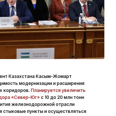
дент Казахстана Касым-Жомарт
димость модернизации и расширения
х коридоров.
Планируется увеличить
идора «Север-Юг»
с 10 до 20 млн тонн
звития железнодорожной отрасли
ся стыковые пункты и осуществляться