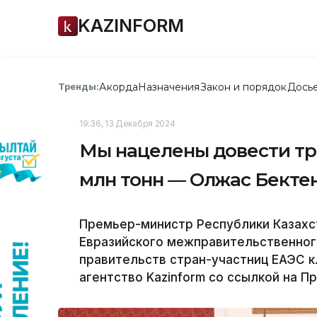
KAZINFORM
Акорда
Назначения
Закон и порядок
Дось
Тренды:
19:36, 13 Декабря 2024
Мы нацелены довести тр
млн тонн — Олжас Бекте
Премьер-министр Республики Казахс
Евразийского межправительственного
правительств стран-участниц ЕАЭС 
агентство Kazinform со ссылкой на П