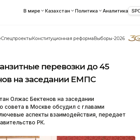
В мире
Казахстан
Политика
Аналитика
SP
е
Спецпроекты
Конституционная реформа
Выборы-2026
анзитные перевозки до 45
нов на заседании ЕМПС
тан Олжас Бектенов на заседании
 совета в Москве обсудил с главами
ключевые аспекты взаимодействия, передает
равительство РК.