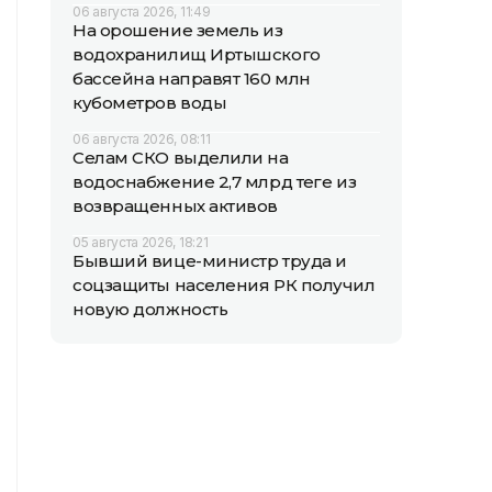
06 августа 2026, 11:49
На орошение земель из
водохранилищ Иртышского
бассейна направят 160 млн
кубометров воды
06 августа 2026, 08:11
Селам СКО выделили на
водоснабжение 2,7 млрд теңге из
возвращенных активов
05 августа 2026, 18:21
Бывший вице-министр труда и
соцзащиты населения РК получил
новую должность