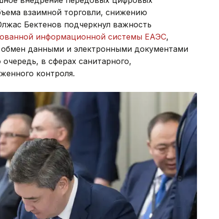
ешное внедрение передовых цифровых
бъема взаимной торговли, снижению
 Олжас Бектенов подчеркнул важность
рованной информационной системы ЕАЭС
,
ь обмен данными и электронными документами
очередь, в сферах санитарного,
женного контроля.