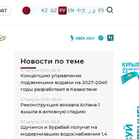
KZ
QZ
РУ
EN
中文
ق ز
ЎЗ
ORT
Новости по теме
07 августа 2026, 09:10
Концепцию управления
подземными водами на 2027–2040
годы разработают в Казахстане
07 августа 2026, 08:46
Реконструкция вокзала Астана-1
вышла в активную стадию
07 августа 2026, 08:12
Щучинск и Бурабай получат на
модернизацию водоснабжения 1,4