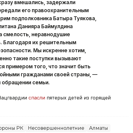
дом находились и другие дети. Все
тью, рядом оказались военнослужащие,
сразу вмешались, задержали
передали его правоохранительным
арим подполковника Батыра Туякова,
питана Данияра Баймулдина
а смелость, неравнодушие
ь. Благодаря их решительным
езопасности. Мы искренне хотим,
менно такие поступки вызывают
я примером того, что значит быть
ойными гражданами своей страны, —
м обращении семьи.
Нацгвардии
спасли
пятерых детей из горящей