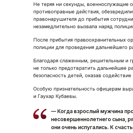
По пути следования в районе парка «Ат
как неизвестный мужчина внезапно напал
Не теряя ни секунды, военнослужащие о
противоправные действия, обезвредили
правонарушителя до прибытия сотрудни
незамедлительно вызвала наряд полиции
После прибытия правоохранительных о
полиции для проведения дальнейшего р
Благодаря слаженным, решительным и 
не только предотвратить дальнейшее ра
безопасность детей, оказав содействие
Особую признательность офицерам выр
и Гаухар Кубаевы.
— Когда взрослый мужчина про