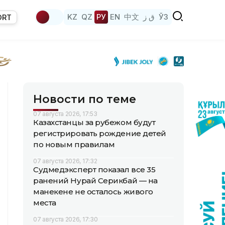
KZ
QZ
РУ
EN
中文
ق ز
ЎЗ
ORT
Новости по теме
07 августа 2026, 17:53
Казахстанцы за рубежом будут
регистрировать рождение детей
по новым правилам
07 августа 2026, 17:32
Судмедэксперт показал все 35
ранений Нурай Серикбай — на
манекене не осталось живого
места
07 августа 2026, 17:30