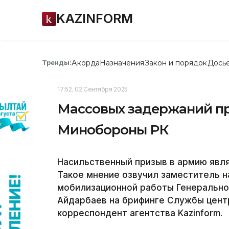
KAZINFORM
Акорда
Назначения
Закон и порядок
Дось
Тренды:
17:52, 02 Сентября 2025
Массовых задержаний пр
Минобороны РК
Насильственный призыв в армию явл
Такое мнение озвучил заместитель н
мобилизационной работы Генерально
Айдарбаев на брифинге Службы цент
корреспондент агентства Kazinform.