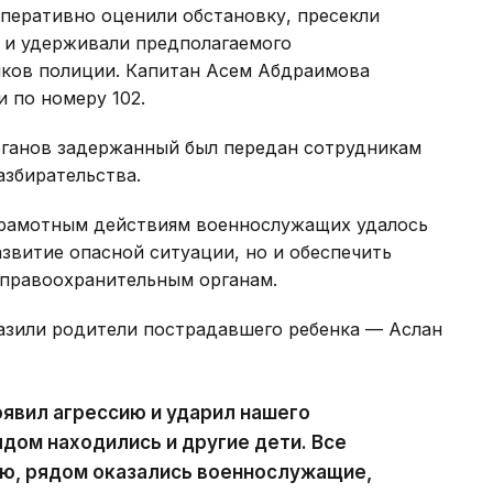
акент» офицеры стали свидетелями того,
 на ребенка, нанеся ему удар кулаком в лицо.
перативно оценили обстановку, пресекли
 и удерживали предполагаемого
ков полиции. Капитан Асем Абдраимова
 по номеру 102.
рганов задержанный был передан сотрудникам
азбирательства.
грамотным действиям военнослужащих удалось
звитие опасной ситуации, но и обеспечить
 правоохранительным органам.
азили родители пострадавшего ребенка — Аслан
явил агрессию и ударил нашего