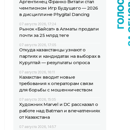
Аргентинец Франко Витали стал
чемпионом Игр Будущего — 2026
в дисциплине Phygital Dancing
07 августа 2026, 17:24
Рынок «Байсат» в Алматы продали
почти за 25 млрд теңге
07 августа 2026, 17:05
Откуда казахстанцы узнают о
партиях и кандидатах на выборах в
Курултай — результаты опроса
07 августа 2026, 16:11
Казахстан вводит новые
требования к операторам связи
для борьбы с мошенничеством
07 августа 2026, 15:05
Художник Marvel и DC рассказал о
работе над Batman и впечатлениях
от Казахстана
07 августа 2026, 14:57