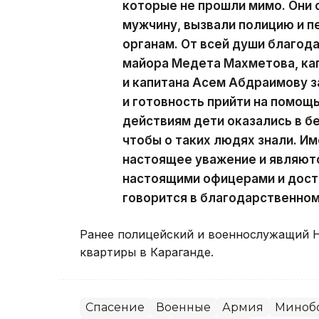
несовершеннолетнего сына, ря
они очень испугались. К счас
которые не прошли мимо. Они 
мужчину, вызвали полицию и 
органам. От всей души благод
майора Медета Махметова, ка
и капитана Асем Абдраимову з
и готовность прийти на помощ
действиям дети оказались в б
чтобы о таких людях знали. И
настоящее уважение и являютс
настоящими офицерами и дост
говорится в благодарственно
Ранее полицейский и военнослужащий 
квартиры в Караганде.