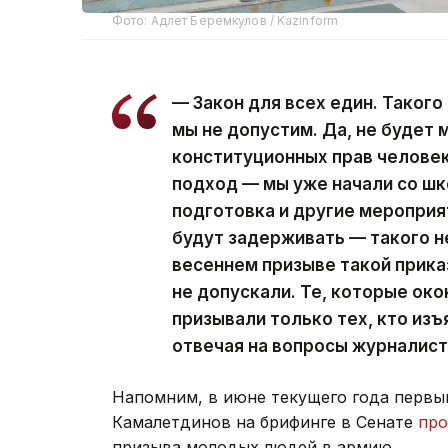
Фото: Адлет Беремкулов / Kazinform
— Закон для всех един. Таког
мы не допустим. Да, не будет
конституционных прав человек
подход — мы уже начали со шк
подготовка и другие мероприя
будут задерживать — такого н
весеннем призыве такой прика
не допускали. Те, которые око
призывали только тех, кто изъ
отвечая на вопросы журналист
Напомним, в июне текущего года первы
Камалетдинов на брифинге в Сенате
про
призыва молодых людей в армию.