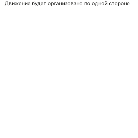
Движение будет организовано по одной стороне
дороги в обоих направлениях.
— Водителям и пешеходам необходимо
заранее планировать свой маршрут
и учитывать возможные изменения.
Для обеспечения безопасности
и минимизации неудобств будут
установлены временные дорожные знаки
и указатели, — сооьбщили в акимате
Астаны.
Ранее сообщалось, что участок улицы Валиханова
в Астане
частично закроют
до 13 августа.
Астана
Акимат
Ремонт дорог
Гульжан Тасмаганбетова