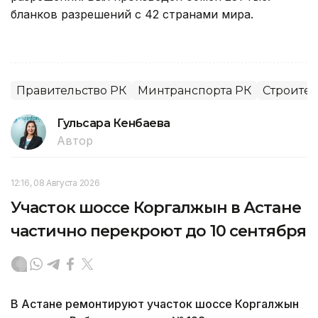
бланков разрешений с 42 странами мира.
Правительство РК
Минтранспорта РК
Строител
Гульсара Кенбаева
Автор
12:16, 08 Августа 2026
Участок шоссе Коргалжын в Астане
частично перекроют до 10 сентября
В Астане ремонтируют участок шоссе Коргалжын