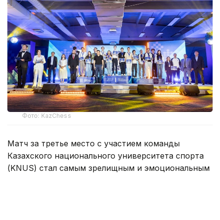
Фото: KazChess
Матч за третье место с участием команды
Казахского национального университета спорта
(KNUS) стал самым зрелищным и эмоциональным
на турнире. Ни KNUS, ни их соперники
по бронзовому матчу — команды
из американского University of Texas at Dallas
не сдавали свои позиции. Первый матч