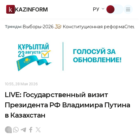
KAZINFORM
РУ
Выборы-2026
Конституционная реформа
Спецп
Тренды:
10:55, 28 Мая 2026
LIVE: Государственный визит
Президента РФ Владимира Путина
в Казахстан