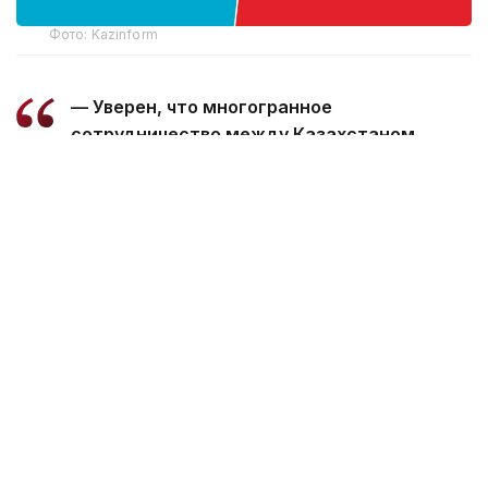
Фото: Kazinform
— Уверен, что многогранное
сотрудничество между Казахстаном
и Марокко, основанное на традиционной
дружбе и взаимной поддержке, будет
поступательно развиваться во благо
наших братских народов, — говорится
в телеграмме.
Президент пожелал Королю Мухаммеду
VI успехов в его ответственной деятельности,
а дружественному народу Марокко —
процветания и благополучия.