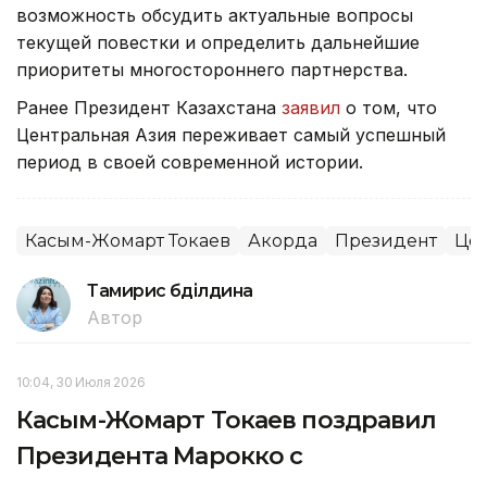
возможность обсудить актуальные вопросы
текущей повестки и определить дальнейшие
приоритеты многостороннего партнерства.
Ранее Президент Казахстана
заявил
о том, что
Центральная Азия переживает самый успешный
период в своей современной истории.
Касым-Жомарт Токаев
Акорда
Президент
Цен
Тамирис Әбділдина
Автор
10:04, 30 Июля 2026
Касым-Жомарт Токаев поздравил
Президента Марокко с