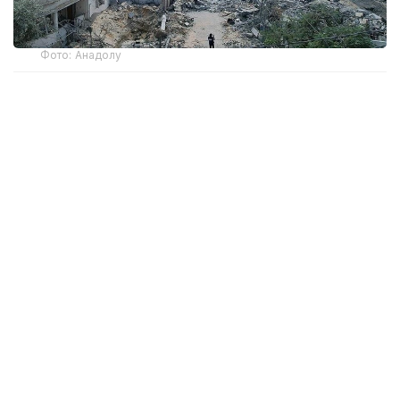
Фото: Анадолу
Премьер-министр Израиля Биньямин Нетаньяху и
министр обороны Израэль Кац опубликовали
совместное заявление об ударе, в котором
сказано, что аль-Хаддад «был виновен в
убийстве, похищении и ранении тысяч
израильских мирных граждан и военнослужащих
ЦАХАЛ».
Что известно об ударе
По данным очевидцев, удар был нанесён по
жилому комплексу в центре Газа-сити, после чего
начался сильный пожар. Позднее по автомобилю,
покидавшему район атаки, был нанесён второй