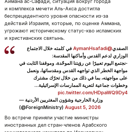
Аймана ас-Сафади, ситуация вокруг города
и комплекса мечети Аль-Акса достигла
беспрецедентного уровня опасности из-за
действий Израиля, которые, по оценке Аммана,
угрожают историческому статус-кво исламских
и христианских святынь.
في كلمته خلال الاجتماع
@AymanHsafadi
الصفدي
الوزاري لدعم القدس وأماكنها المقدسة:
-نجتمع اليوم تعبيرًا عن رؤيتنا الموحّدة، وموقفنا الثابت في
مواجهة الخطر الذي تواجهه القدس ومقدساتها، ونعمل
على مواجهته، بما في ذلك من خلال تحرّك مشترك
وخطوات جماعية لتعرية الممارسات الإسرائيلية…
pic.twitter.com/HDpaWQ9Dy4
— وزارة الخارجية وشؤون المغتربين الأردنية
(@ForeignMinistry)
August 5, 2026
Во встрече приняли участие министры
иностранных дел стран-членов Арабского