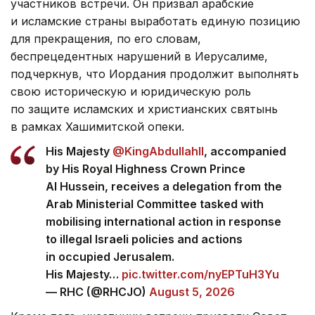
участников встречи. Он призвал арабские
и исламские страны выработать единую позицию
для прекращения, по его словам,
беспрецедентных нарушений в Иерусалиме,
подчеркнув, что Иордания продолжит выполнять
свою историческую и юридическую роль
по защите исламских и христианских святынь
в рамках Хашимитской опеки.
His Majesty
@KingAbdullahII
, accompanied
by His Royal Highness Crown Prince
Al Hussein, receives a delegation from the
Arab Ministerial Committee tasked with
mobilising international action in response
to illegal Israeli policies and actions
in occupied Jerusalem.
His Majesty…
pic.twitter.com/nyEPTuH3Yu
— RHC (@RHCJO)
August 5, 2026