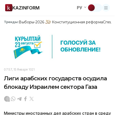
KAZINFORM
РУ
Выборы-2026
Конституционная реформа
Спецп
Тренды:
07:57, 15 Января 1021
Лиги арабских государств осудила
блокаду Израилем сектора Газа
Министры иностранных дел арабских стран в среду