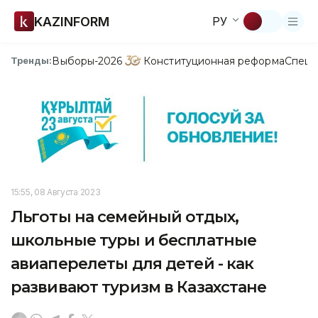
KAZINFORM
РУ
Выборы-2026
Конституционная реформа
Спецп
Тренды:
15:55, 08 Августа 2023
Льготы на семейный отдых,
школьные туры и бесплатные
авиаперелеты для детей - как
развивают туризм в Казахстане