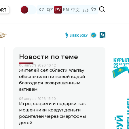
KZ
QZ
РУ
EN
中文
ق ز
ЎЗ
ORT
Новости по теме
06 августа 2026, 16:42
Жителей сел области Ұлытау
обеспечили питьевой водой
благодаря возвращенным
активам
06 августа 2026, 15:40
Игры, соцсети и подарки: как
мошенники крадут деньги
родителей через смартфоны
детей