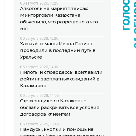
06 августа 2026, 15:25
Алкоголь на маркетплейсах:
Минторговли Казахстана
объяснило, что разрешено, а что
нет
06 августа 2026, 15:20
Халық қаһарманы Ивана Гапича
проводили в последний путь в
Уральске
06 августа 2026, 14:10
Пилоты и стюардессы возглавили
рейтинг зарплатных ожиданий в
Казахстане
06 августа 2026, 14:05
Страховщиков в Казахстане
обязали раскрывать все условия
договоров клиентам
06 августа 2026, 13:48
Пандусы, кнопки и помощь на
месте: как Астана готовит участки к