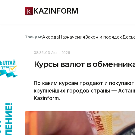
KAZINFORM
Акорда
Назначения
Закон и порядок
Дось
Тренды:
08:35, 03 Июня 2026
Курсы валют в обменника
По каким курсам продают и покупают
крупнейших городов страны — Астан
Kazinform.