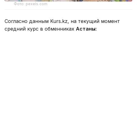
Фото: pexels.com
Согласно данным Kurs.kz, на текущий момент
средний курс в обменниках
Астаны:
- доллар: покупка 467,00 теңге, продажа 473,92
теңге;
- евро: покупка 533,98 теңге, продажа 543,92 теңге;
- рубль: покупка 5,55 теңге, продажа 5,74 теңге.
В обменниках
Алматы:
- доллар: покупка 468,84 теңге, продажа 471,16
теңге;
- евро: покупка 538,75 теңге, продажа 543,89 теңге;
- рубль торгуется в диапазоне 5,55 - 5,69 теңге.
В
Шымкенте:
- доллар: покупка 469,43 теңге, продажа 471,59
теңге;