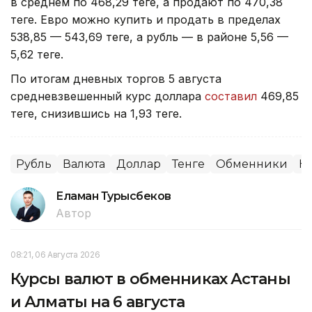
в среднем по 468,29 теңге, а продают по 470,38
теңге. Евро можно купить и продать в пределах
538,85 — 543,69 теңге, а рубль — в районе 5,56 —
5,62 теңге.
По итогам дневных торгов 5 августа
средневзвешенный курс доллара
составил
469,85
теңге, снизившись на 1,93 теңге.
Рубль
Валюта
Доллар
Тенге
Обменники
Ку
Еламан Турысбеков
Автор
08:21, 06 Августа 2026
Курсы валют в обменниках Астаны
и Алматы на 6 августа