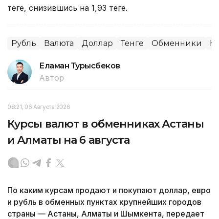
теңге, снизившись на 1,93 теңге.
Рубль
Валюта
Доллар
Тенге
Обменники
Ку
Еламан Турысбеков
Автор
08:21, 06 Августа 2026
Курсы валют в обменниках Астаны
и Алматы на 6 августа
По каким курсам продают и покупают доллар, евро
и рубль в обменных пунктах крупнейших городов
страны — Астаны, Алматы и Шымкента, передает