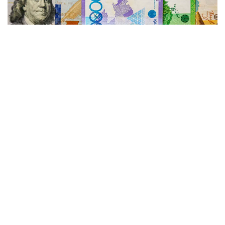
Фото: Виктор Федюнин/ Kazinform
В начале недели доллар торговался выше отметки
475 теңге. По итогам дневных торгов 3 августа
средневзвешенный курс американской валюты
составил 475,38 теңге, увеличившись на 1,57 теңге
по сравнению с предыдущими торгами.
Однако уже на следующий день ситуация