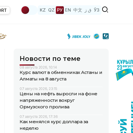
KZ
QZ
РУ
EN
中文
ق ز
ЎЗ
ORT
Новости по теме
08 августа 2026, 10:14
Курс валют в обменниках Астаны и
Алматы на 8 августа
07 августа 2026, 23:15
Цены на нефть выросли на фоне
напряженности вокруг
Ормузского пролива
07 августа 2026, 17:36
Как менялся курс доллара за
неделю