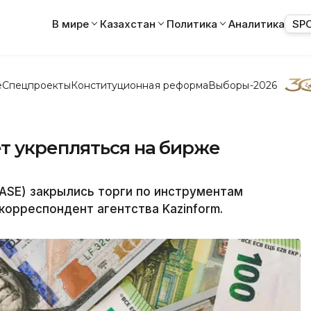
В мире
Казахстан
Политика
Аналитика
SP
е
Спецпроекты
Конституционная реформа
Выборы-2026
т укрепляться на бирже
ASE) закрылись торги по инструментам
корреспондент агентства Kazinform.