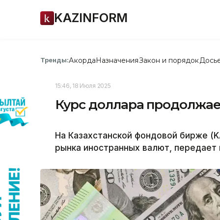
KAZINFORM
Акорда
Назначения
Закон и порядок
Дось
Тренды:
15:46, 18 Июля 2025
Курс доллара продолжае
На Казахстанской фондовой бирже (K
рынка иностранных валют, передает 