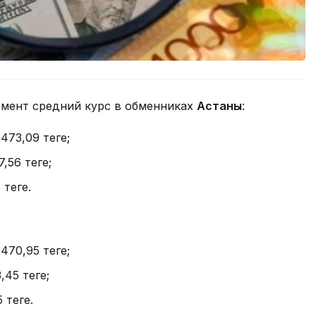
омент средний курс в обменниках
Астаны
:
 473,09 теңге;
7,56 теңге;
теңге.
 470,95 теңге;
,45 теңге;
теңге.