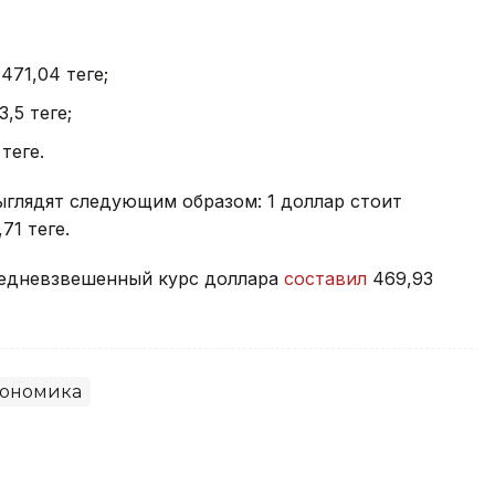
471,04 теңге;
,5 теңге;
теңге.
ыглядят следующим образом: 1 доллар стоит
71 теңге.
средневзвешенный курс доллара
составил
469,93
ономика