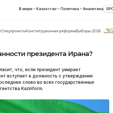
В мире
Казахстан
Политика
Аналитика
SP
е
Спецпроекты
Конституционная реформа
Выборы-2026
занности президента Ирана?
ласит, что, если президент умирает
ент вступает в должность с утверждения
оследнее слово во всех государственных
ентства Kazinform.