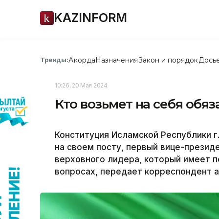
KAZINFORM
Акорда
Назначения
Закон и порядок
Дось
Тренды:
10:26, 20 Мая 2024
Кто возьмет на себя обя
Конституция Исламской Республики г
на своем посту, первый вице-презид
верховного лидера, который имеет п
вопросах, передает корреспондент аг