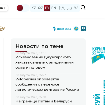
KZ
QZ
РУ
EN
中文
ق ز
ЎЗ
ORT
Новости по теме
06 августа 2026, 07:30
Исчезновение Джунгарского
ханства связали с эпидемиями
оспы и голодом
06 августа 2026, 05:57
Wildberries опровергла
сообщения о переносе
логистических центров из России
06 августа 2026, 05:08
На границе Литвы и Беларуси