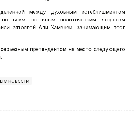
зделенной между духовным истеблишментом
о по всем основным политическим вопросам
аиси аятоллой Али Хаменеи, занимающим пост
я серьезным претендентом на место следующего
.
ые новости