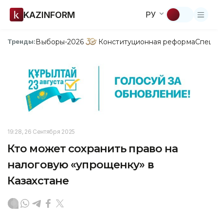
KAZINFORM
РУ
Выборы-2026
Конституционная реформа
Спецп
Тренды:
19:28, 26 Сентября 2025
Кто может сохранить право на
налоговую «упрощенку» в
Казахстане