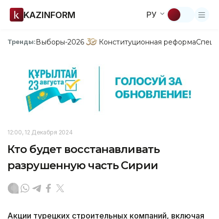
KAZINFORM
РУ
Выборы-2026
Конституционная реформа
Спецп
Тренды:
12:00, 12 Декабря 2024
Кто будет восстанавливать
разрушенную часть Сирии
Акции турецких строительных компаний, включая