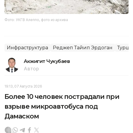
Фото: УКГВ Алеппо, фото из архива
Инфраструктура
Реджеп Тайип Эрдоган
Турци
Акжигит Чукубаев
Автор
19:13, 07 Августа 2026
Более 10 человек пострадали при
взрыве микроавтобуса под
Дамаском