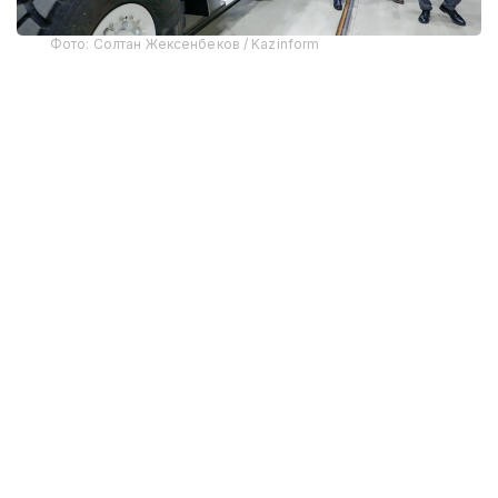
Фото: Солтан Жексенбеков / Kazinform
Предприятие выпускает бронированные колесные
машины Arlan и Alan-2, семейство боевых
бронированных машин Barys в конфигурациях
4×4, 6×6 и 8×8, а также перспективную
плавающую колесную платформу Terrex-Barys-A
8×8.