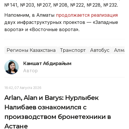
№ 141, № 203, № 207, № 208, № 222, № 228, № 232.
Напомним, в Алматы
продолжается реализация
двух инфраструктурных проектов — «Западные
ворота» и «Восточные ворота».
Регионы Казахстана
Транспорт
Автобус
Алма
Камшат Абдирайым
Автор
16:42, 07 Августа 2026
Arlan, Alan и Barys: Нурлыбек
Налибаев ознакомился с
производством бронетехники в
Астане