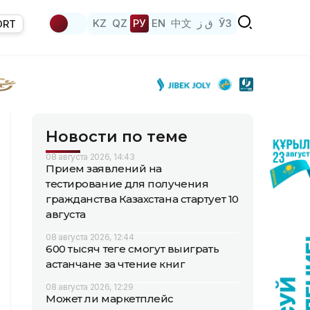
KZ
QZ
РУ
EN
中文
ق ز
ЎЗ
ORT
Новости по теме
08 августа 2026, 14:43
Прием заявлений на
тестирование для получения
гражданства Казахстана стартует 10
августа
08 августа 2026, 12:44
600 тысяч теңге смогут выиграть
астанчане за чтение книг
08 августа 2026, 12:29
Может ли маркетплейс