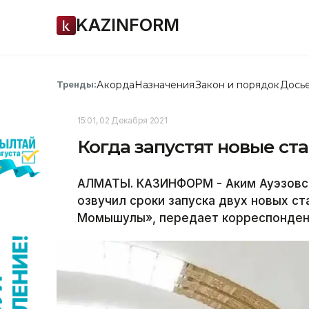
KAZINFORM
Акорда
Назначения
Закон и порядок
Дось
Тренды:
15:01, 02 Декабря 2021
Когда запустят новые ст
АЛМАТЫ. КАЗИНФОРМ - Аким Ауэзовс
озвучил сроки запуска двух новых с
Момышулы», передает корреспонден