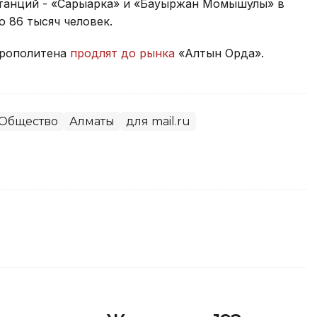
станций - «Сарыарка» и «Бауыржан Момышулы» в
 86 тысяч человек.
трополитена
продлят до рынка
«Алтын Орда».
Общество
Алматы
для mail.ru