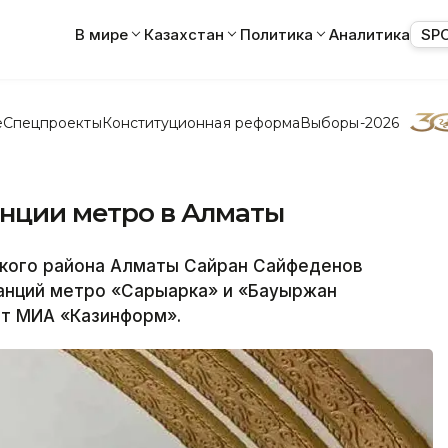
В мире
Казахстан
Политика
Аналитика
SP
е
Спецпроекты
Конституционная реформа
Выборы-2026
анции метро в Алматы
кого района Алматы Сайран Сайфеденов
танций метро «Сарыарка» и «Бауыржан
т МИА «Казинформ».