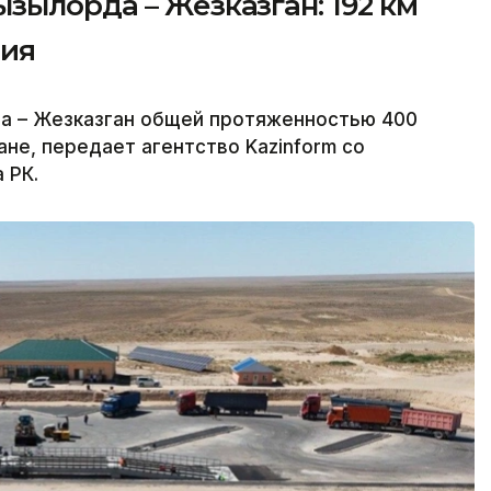
зылорда – Жезказган: 192 км
ния
а – Жезказган общей протяженностью 400
не, передает агентство Kazinform со
 РК.