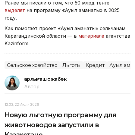
Ранее мы писали о том, что 50 млрд тенге
выделят
на программу «Ауыл аманаты» в 2025
году.
Как помогает проект «Ауыл аманаты» сельчанам
Карагандинской области — в
материале
агентства
Kazinform.
Сельское хозяйство
Льготы
Кредит
Ауыл ама
Қарлығаш Қожабек
Автор
12:02, 22 Июля 2026
Новую льготную программу для
животноводов запустили в
Казахстане