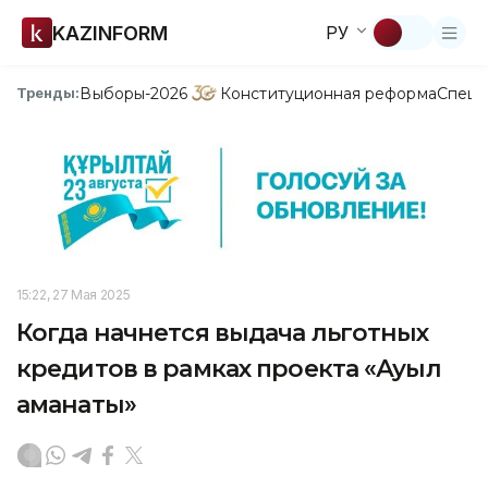
KAZINFORM
РУ
Выборы-2026
Конституционная реформа
Спецп
Тренды:
15:22, 27 Мая 2025
Когда начнется выдача льготных
кредитов в рамках проекта «Ауыл
аманаты»