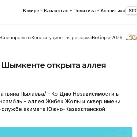
В мире
Казахстан
Политика
Аналитика
SP
е
Спецпроекты
Конституционная реформа
Выборы-2026
 Шымкенте открыта аллея
атьяна Пылаева/ - Ко Дню Независимости в
нсамбль - аллея Жибек Жолы и сквер имени
с-службе акимата Южно-Казахстанской