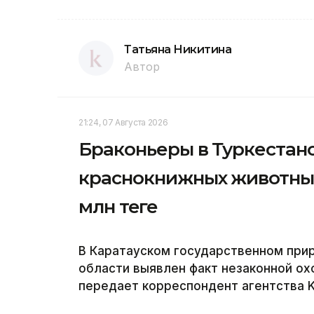
Татьяна Никитина
Автор
21:24, 07 Августа 2026
Браконьеры в Туркестан
краснокнижных животных
млн теңге
В Каратауском государственном при
области выявлен факт незаконной охо
передает корреспондент агентства K