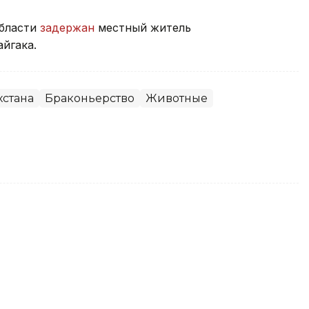
области
задержан
местный житель
йгака.
хстана
Браконьерство
Животные