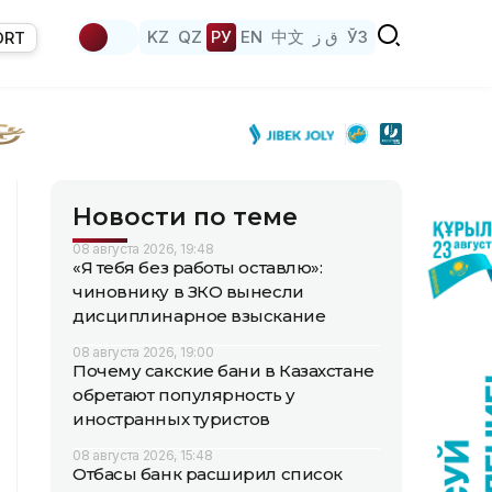
KZ
QZ
РУ
EN
中文
ق ز
ЎЗ
ORT
Новости по теме
08 августа 2026, 19:48
«Я тебя без работы оставлю»:
чиновнику в ЗКО вынесли
дисциплинарное взыскание
08 августа 2026, 19:00
Почему сакские бани в Казахстане
обретают популярность у
иностранных туристов
08 августа 2026, 15:48
Отбасы банк расширил список