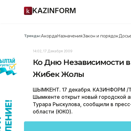
KAZINFORM
Акорда
Назначения
Закон и порядок
Дось
Тренды:
14:02, 17 Декабря 2009
Ко Дню Независимости в
Жибек Жолы
ШЫМКЕНТ. 17 декабря. КАЗИНФОРМ /Т
Шымкенте открыт новый городской а
Турара Рыскулова, сообщили в прес
области (ЮКО).