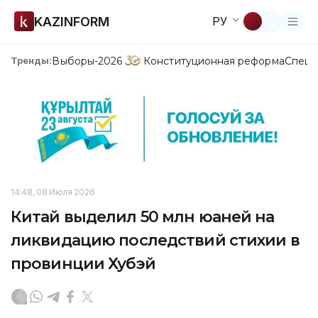
KAZINFORM
РУ
Выборы-2026
Конституционная реформа
Спецп
Тренды:
14:48, 08 Июля 2026
Китай выделил 50 млн юаней на
ликвидацию последствий стихии в
провинции Хубэй