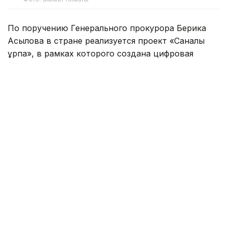
По поручению Генерального прокурора Берика
Асылова в стране реализуется проект «Саналы
ұрпақ», в рамках которого создана цифровая
профилактическая карта несовершеннолетнего.
Система позволяет выявлять детей, находящихся
в группе риска, и принимать меры до
возникновения проблемных ситуаций.
Первоначально цифровой инструмент прошел
апробацию в трех колледжах Астаны. Анализ
данных позволил определить основные причины
подростковой преступности, среди которых
образовательная миграция, несвоевременная
постановка на профилактический учет и
недостаточный родительский контроль.
В результате проверки в трех учебных заведениях