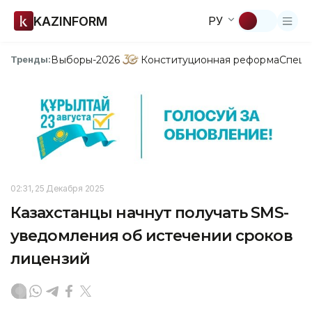
KAZINFORM
РУ
Выборы-2026
Конституционная реформа
Спецп
Тренды:
02:31, 25 Декабря 2025
Казахстанцы начнут получать SMS-
уведомления об истечении сроков
лицензий