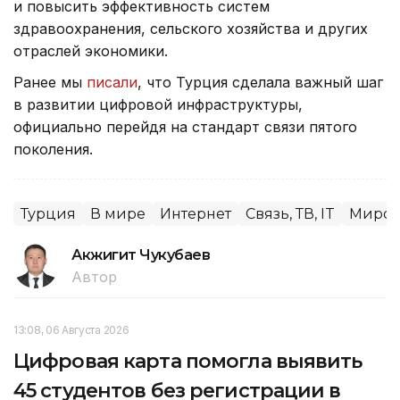
и повысить эффективность систем
здравоохранения, сельского хозяйства и других
отраслей экономики.
Ранее мы
писали
, что Турция сделала важный шаг
в развитии цифровой инфраструктуры,
официально перейдя на стандарт связи пятого
поколения.
Турция
В мире
Интернет
Связь, ТВ, IT
Миров
Акжигит Чукубаев
Автор
13:08, 06 Августа 2026
Цифровая карта помогла выявить
45 студентов без регистрации в