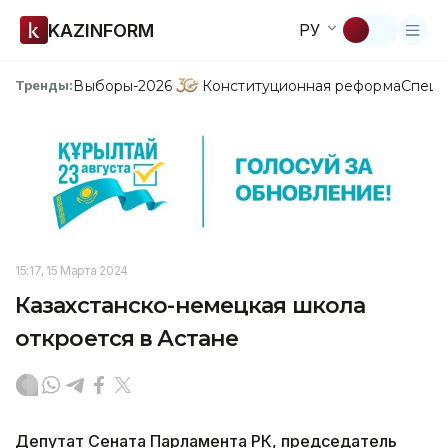
KAZINFORM
РУ
Выборы-2026
Конституционная реформа
Спецп
Тренды:
15:17, 15 Марта 2024
Казахстанско-немецкая школа
откроется в Астане
Депутат Сената Парламента РК, председатель