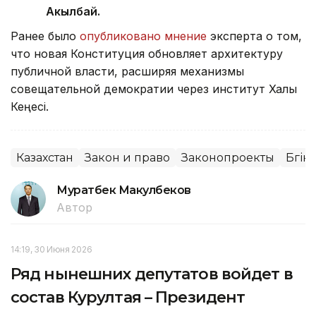
Акылбай.
Ранее было
опубликовано мнение
эксперта о том,
что новая Конституция обновляет архитектуру
публичной власти, расширяя механизмы
совещательной демократии через институт Халық
Кеңесі.
Казахстан
Закон и право
Законопроекты
Бүгін 
Муратбек Макулбеков
Автор
14:19, 30 Июня 2026
Ряд нынешних депутатов войдет в
состав Курултая – Президент