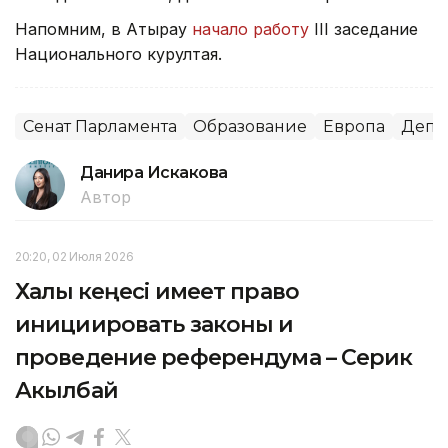
Напомним, в Атырау
начало работу
III заседание
Национального курултая.
Сенат Парламента
Образование
Европа
Депу
Данира Искакова
Автор
20:20, 02 Июля 2026
Халық кеңесі имеет право
инициировать законы и
проведение референдума – Серик
Акылбай