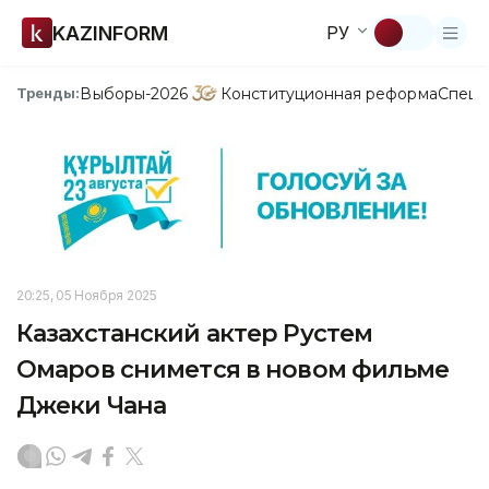
KAZINFORM
РУ
Выборы-2026
Конституционная реформа
Спецп
Тренды:
20:25, 05 Ноября 2025
Казахстанский актер Рустем
Омаров снимется в новом фильме
Джеки Чана