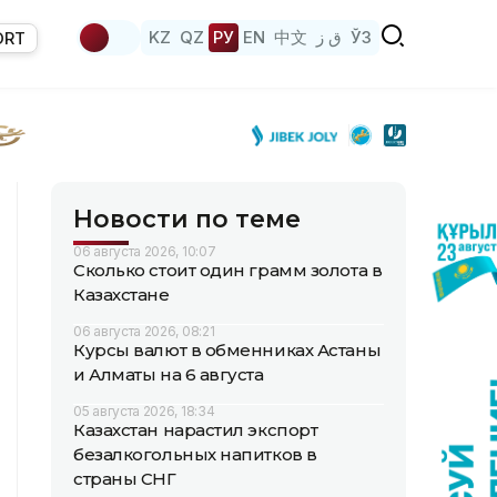
KZ
QZ
РУ
EN
中文
ق ز
ЎЗ
ORT
Новости по теме
06 августа 2026, 10:07
Сколько стоит один грамм золота в
Казахстане
06 августа 2026, 08:21
Курсы валют в обменниках Астаны
и Алматы на 6 августа
05 августа 2026, 18:34
Казахстан нарастил экспорт
безалкогольных напитков в
страны СНГ