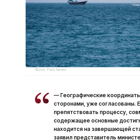
Фото: Fars news
— Географические координаты
сторонами, уже согласованы. 
препятствовать процессу, сов
содержащее основные достигн
находится на завершающей ста
заявил представитель минист