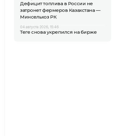
Дефицит топлива в России не
затронет фермеров Казахстана —
Минсельхоз РК
04 августа 2026, 15:46
Теңге снова укрепился на бирже