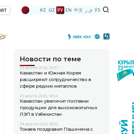
KZ
QZ
РУ
EN
中文
ق ز
ЎЗ
ORT
Новости по теме
05 августа 2026, 20:07
Казахстан и Южная Корея
расширяют сотрудничество в
сфере редких металлов
05 августа 2026, 16:54
Казахстан увеличит поставки
продукции для высоковольтных
ЛЭП в Узбекистан
04 августа 2026, 18:02
Токаев поздравил Пашиняна с