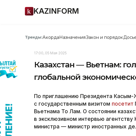
KAZINFORM
Акорда
Назначения
Закон и порядок
Дось
Тренды:
17:00, 05 Мая 2025
Казахстан — Вьетнам: го
глобальной экономическ
По приглашению Президента Касым-
с государственным визитом
посетит
Вьетнама То Лам. О состоянии казах
в эксклюзивном интервью агентству 
министра — министр иностранных дел