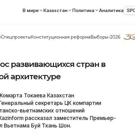
В мире
Казахстан
Политика
Аналитика
SP
е
Спецпроекты
Конституционная реформа
Выборы-2026
лос развивающихся стран в
ой архитектуре
Жомарта Токаева Казахстан
Генеральный секретарь ЦК компартии
станско-вьетнамских отношений
Kazinform рассказал заместитель Премьер-
 Вьетнама Буй Тхань Шон.