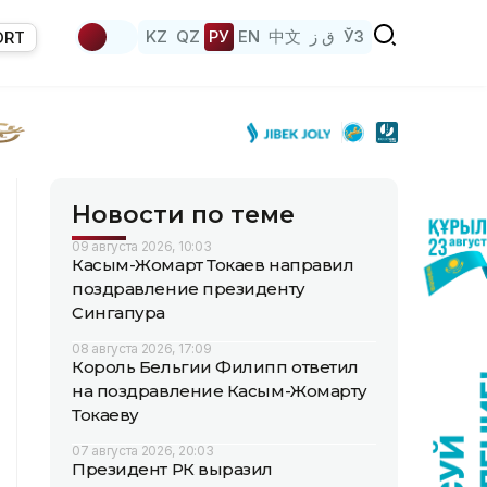
KZ
QZ
РУ
EN
中文
ق ز
ЎЗ
ORT
Новости по теме
09 августа 2026, 10:03
Касым-Жомарт Токаев направил
поздравление президенту
Сингапура
08 августа 2026, 17:09
Король Бельгии Филипп ответил
на поздравление Касым-Жомарту
Токаеву
07 августа 2026, 20:03
Президент РК выразил