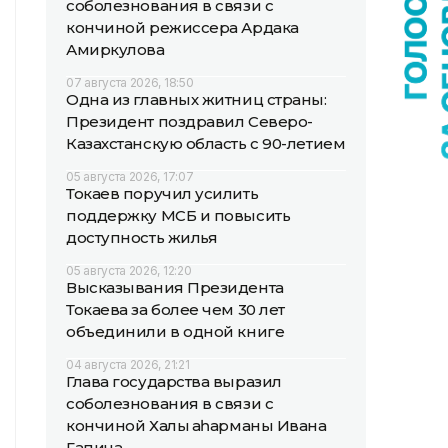
соболезнования в связи с
кончиной режиссера Ардака
Амиркулова
07 августа 2026, 18:50
Одна из главных житниц страны:
Президент поздравил Северо-
Казахстанскую область с 90-летием
05 августа 2026, 17:07
Токаев поручил усилить
поддержку МСБ и повысить
доступность жилья
05 августа 2026, 12:20
Высказывания Президента
Токаева за более чем 30 лет
объединили в одной книге
04 августа 2026, 21:21
Глава государства выразил
соболезнования в связи с
кончиной Халық қаһарманы Ивана
Гапича