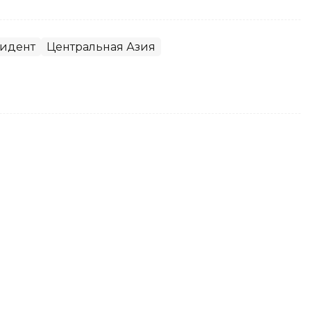
идент
Центральная Азия
оздравил Президента
м праздником