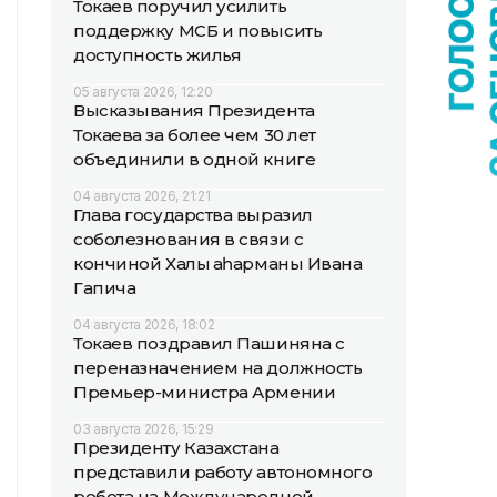
Токаев поручил усилить
поддержку МСБ и повысить
доступность жилья
05 августа 2026, 12:20
Высказывания Президента
Токаева за более чем 30 лет
объединили в одной книге
04 августа 2026, 21:21
Глава государства выразил
соболезнования в связи с
кончиной Халық қаһарманы Ивана
Гапича
04 августа 2026, 18:02
Токаев поздравил Пашиняна с
переназначением на должность
Премьер-министра Армении
03 августа 2026, 15:29
Президенту Казахстана
представили работу автономного
робота на Международной