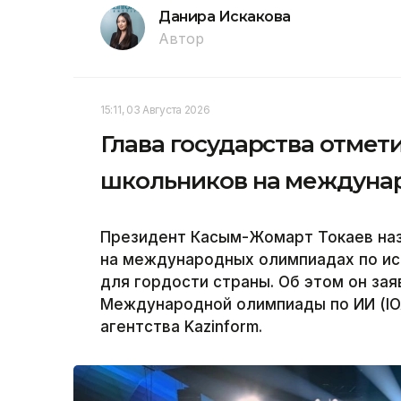
Данира Искакова
Автор
15:11, 03 Августа 2026
Глава государства отмет
школьников на междуна
Президент Касым-Жомарт Токаев наз
на международных олимпиадах по ис
для гордости страны. Об этом он за
Международной олимпиады по ИИ (IOA
агентства Kazinform.