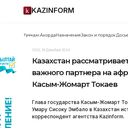
KAZINFORM
Акорда
Назначения
Закон и порядок
Дось
Тренды:
12:52, 18 Декабря 2024
Казахстан рассматривает
важного партнера на аф
Касым-Жомарт Токаев
Глава государства Касым-Жомарт Ток
Умару Сисоку Эмбало в Казахстан и
корреспондент агентства Kazinform.