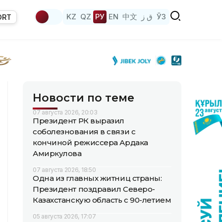
KZ
QZ
РУ
EN
中文
ق ز
ЎЗ
ORT
Новости по теме
07 августа 2026, 20:03
Президент РК выразил
соболезнования в связи с
кончиной режиссера Ардака
Амиркулова
07 августа 2026, 18:50
Одна из главных житниц страны:
Президент поздравил Северо-
Казахстанскую область с 90-летием
05 августа 2026, 17:07