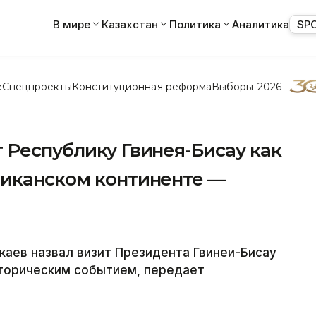
В мире
Казахстан
Политика
Аналитика
SP
е
Спецпроекты
Конституционная реформа
Выборы-2026
 Республику Гвинея-Бисау как
риканском континенте —
аев назвал визит Президента Гвинеи-Бисау
сторическим событием, передает