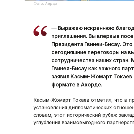
Фото: Ақорда
— Выражаю искреннюю благода
приглашения. Вы впервые посе
Президента Гвинеи-Бисау. Это 
сегодняшние переговоры на в
сотрудничества наших стран.
Гвинея-Бисау как важного пар
заявил Касым-Жомарт Токаев 
формате в Акорде.
Касым-Жомарт Токаев отметил, что в пр
установления дипломатических отношен
словам, этот исторический рубеж закла
углубления взаимовыгодного партнерст