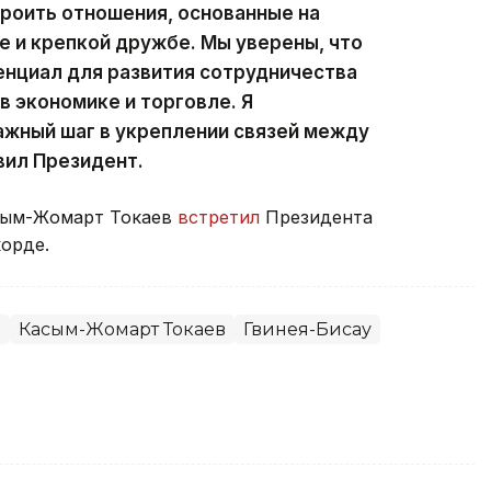
троить отношения, основанные на
 и крепкой дружбе. Мы уверены, что
енциал для развития сотрудничества
в экономике и торговле. Я
ажный шаг в укреплении связей между
вил Президент.
асым-Жомарт Токаев
встретил
Президента
орде.
о
Касым-Жомарт Токаев
Гвинея-Бисау