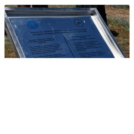
Фото: Тюркская академия
Ранее по итогам неформального саммита ОТГ
в Туркестане была
подписана
декларация.
Тюркский мир
Мировые новости
Монголия