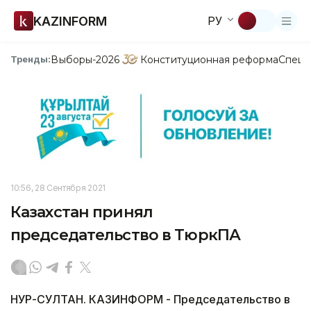
KAZINFORM
РУ
Выборы-2026
Конституционная реформа
Спецп
Тренды:
10:56, 28 Сентября 2021
Казахстан принял
председательство в ТюркПА
НУР-СУЛТАН. КАЗИНФОРМ - Председательство в